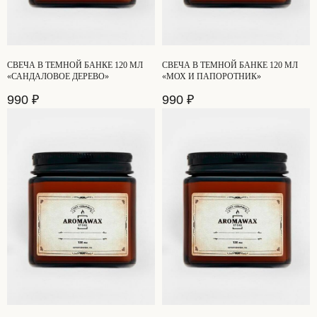
СВЕЧА В ТЕМНОЙ БАНКЕ 120 МЛ
СВЕЧА В ТЕМНОЙ БАНКЕ 120 МЛ
«САНДАЛОВОЕ ДЕРЕВО»
«МОХ И ПАПОРОТНИК»
990
₽
990
₽
ОСТАЛИСЬ ВОПРОСЫ?
НЕ НАШЛИ НУЖНЫЙ ТОВАР?
Свяжитесь с нами, и мы ответим на ваш
вопрос в течение 20 минут
НАПИСАТЬ НАМ
[СВЯЗЬ С НАМИ]
+7 (901) 346-73-34
INFO@AROMAWAX.RU
WHATSAPP
TELEGRAM
INSTAGRAM*