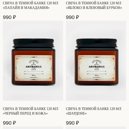
СВЕЧА В ТЕМНОЙ БАНКЕ 120 МЛ
СВЕЧА В ТЕМНОЙ БАНКЕ 120 МЛ
«ПАПАЙЯ И МАКАДАМИЯ»
«ЯБЛОКО И КЛЕНОВЫЙ БУРБОН»
990
₽
990
₽
[КАТАЛОГ]
СВЕЧИ
ДИФФУЗОРЫ
АВТОПАРФЮМ
АРОМАТИЧЕСКИЕ САШЕ
ПОДАРОЧНЫЕ БОКСЫ
АКСЕССУАРЫ
ПОДАРОЧНЫЕ СЕРТИФИКАТЫ
[КЛИЕНТАМ]
МАСТЕР-КЛАССЫ
БЛОГ
ДОСТАВКА И ОПЛАТА
ОПТОВАЯ ПРОДАЖА
СТМ
СВЕЧА В ТЕМНОЙ БАНКЕ 120 МЛ
СВЕЧА В ТЕМНОЙ БАНКЕ 120 МЛ
КОНТАКТЫ И РЕКВИЗИТЫ
«ЧЕРНЫЙ ПЕРЕЦ И КОЖА»
«ШАРДОНЕ»
990
₽
990
₽