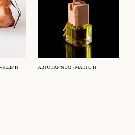
«КЕДР И
АВТОПАРФЮМ «МАНГО И
МАНДАРИН»
490
₽