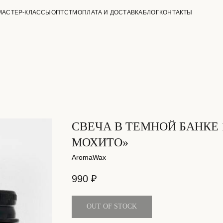
МАСТЕР-КЛАССЫ
ОПТ
СТМ
ОПЛАТА И ДОСТАВКА
БЛОГ
КОНТАКТЫ
СВЕЧА В ТЕМНОЙ БАНКЕ 
МОХИТО»
AromaWax
990
₽
OUT OF STOCK