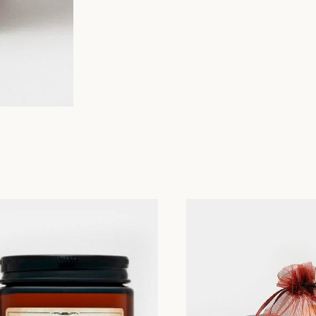
[СВЯЗЬ С НАМИ]
[КАТАЛОГ]
+7 (901) 346-73-34
СВЕЧИ
INFO@AROMAWAX.RU
ДИФФУЗОРЫ
WHATSAPP
АВТОПАРФЮМ
TELEGRAM
АРОМАТИЧЕСКИЕ САШЕ
INSTAGRAM*
ПОДАРОЧНЫЕ БОКСЫ
АКСЕССУАРЫ
ПОДАРОЧНЫЕ СЕРТИФИКАТЫ
Договор оферты
Политика конфиденциальности