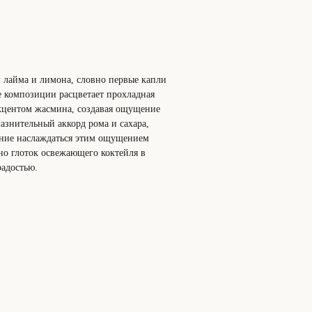
 лайма и лимона, словно первые капли
е композиции расцветает прохладная
акцентом жасмина, создавая ощущение
лазнительный аккорд рома и сахара,
лание наслаждаться этим ощущением
но глоток освежающего коктейля в
адостью.