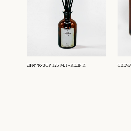
ДИФФУЗОР 125 МЛ «КЕДР И
СВЕЧА
ШАФРАН»
«КЕДР
1 990
₽
990