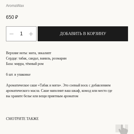
AromaWax
650
₽
ДОБАВИТЬ В КОРЗИНУ
Верхние ноты: мята, эвкалипт
Сердце: табак, сандал, ваниль, розмарин
База: мирра, тёмный ром
6 шт. в упаковке
Ароматическое саше «Табак и мята». Это соевый воск с добавлением
ароматического масла. Саше наполнит ваш шкаф, комод или место где
вы храните белье или вещи приятным ароматом
СМОТРИТЕ ТАКЖЕ