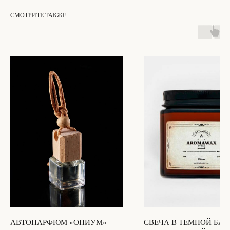
СМОТРИТЕ ТАКЖЕ
ОСТАЛИСЬ ВОПРОСЫ?
НЕ НАШЛИ НУЖНЫЙ ТОВАР?
Свяжитесь с нами, и мы ответим на ваш
вопрос в течение 20 минут
НАПИСАТЬ НАМ
[СВЯЗЬ С НАМИ]
+7 (901) 346-73-34
INFO@AROMAWAX.RU
WHATSAPP
TELEGRAM
INSTAGRAM*
АВТОПАРФЮМ «ОПИУМ»
СВЕЧА В ТЕМНОЙ БАН