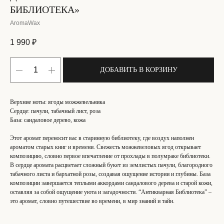
БИБЛИОТЕКА»
AromaWax
1 990
₽
ДОБАВИТЬ В КОРЗИНУ
Верхние ноты: ягоды можжевельника
Сердце: пачули, табачный лист, роза
База: сандаловое дерево, кожа
Этот аромат переносит вас в старинную библиотеку, где воздух наполнен
ароматом старых книг и времени. Свежесть можжевеловых ягод открывает
композицию, словно первое впечатление от прохлады в полумраке библиотеки.
В сердце аромата расцветает сложный букет из землистых пачули, благородного
табачного листа и бархатной розы, создавая ощущение истории и глубины. База
композиции завершается теплыми аккордами сандалового дерева и старой кожи,
оставляя за собой ощущение уюта и загадочности. “Антикварная Библиотека” –
это аромат, словно путешествие во времени, в мир знаний и тайн.