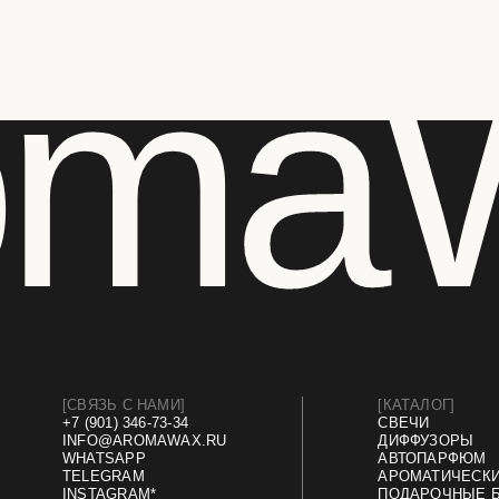
omaW
[СВЯЗЬ С НАМИ]
[КАТАЛОГ]
+7 (901) 346-73-34
СВЕЧИ
INFO@AROMAWAX.RU
ДИФФУЗОРЫ
WHATSAPP
АВТОПАРФЮМ
TELEGRAM
АРОМАТИЧЕСКИЕ САШЕ
INSTAGRAM*
ПОДАРОЧНЫЕ БОКСЫ
АКСЕССУАРЫ
ПОДАРОЧНЫЕ СЕРТИФИКАТЫ
Договор оферты
Политика конфиденциальности