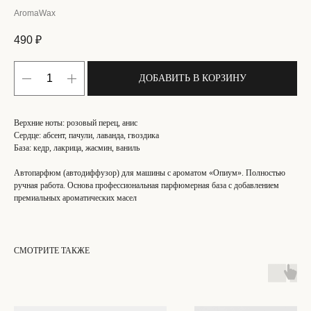
AromaWax
490
₽
ДОБАВИТЬ В КОРЗИНУ
Верхние ноты: розовый перец, анис
Сердце: абсент, пачули, лаванда, гвоздика
База: кедр, лакрица, жасмин, ваниль
Автопарфюм (автодиффузор) для машины с ароматом «Опиум». Полностью
ручная работа. Основа профессиональная парфюмерная база с добавлением
премиальных ароматических масел
СМОТРИТЕ ТАКЖЕ