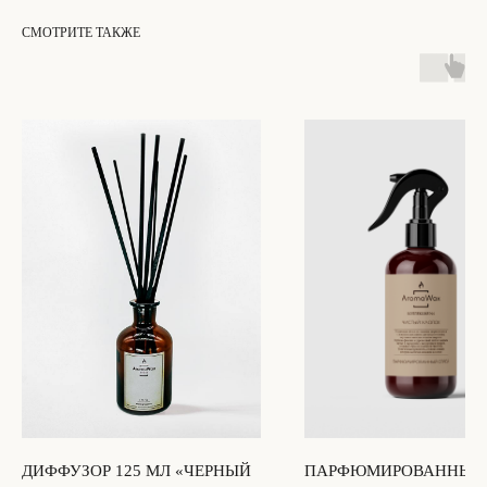
СМОТРИТЕ ТАКЖЕ
ОСТАЛИСЬ ВОПРОСЫ?
НЕ НАШЛИ НУЖНЫЙ ТОВАР?
Свяжитесь с нами, и мы ответим на ваш
вопрос в течение 20 минут
НАПИСАТЬ НАМ
[СВЯЗЬ С НАМИ]
+7 (901) 346-73-34
INFO@AROMAWAX.RU
WHATSAPP
TELEGRAM
INSTAGRAM*
ДИФФУЗОР 125 МЛ «ЧЕРНЫЙ
ПАРФЮМИРОВАННЫЙ 