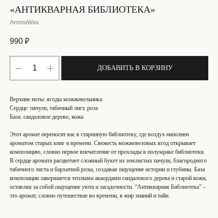
«АНТИКВАРНАЯ БИБЛИОТЕКА»
AromaWax
990
₽
ДОБАВИТЬ В КОРЗИНУ
Верхние ноты: ягоды можжевельника
Сердце: пачули, табачный лист, роза
База: сандаловое дерево, кожа
Этот аромат переносит вас в старинную библиотеку, где воздух наполнен
ароматом старых книг и времени. Свежесть можжевеловых ягод открывает
композицию, словно первое впечатление от прохлады в полумраке библиотеки.
В сердце аромата расцветает сложный букет из землистых пачули, благородного
табачного листа и бархатной розы, создавая ощущение истории и глубины. База
композиции завершается теплыми аккордами сандалового дерева и старой кожи,
оставляя за собой ощущение уюта и загадочности. “Антикварная Библиотека” –
это аромат, словно путешествие во времени, в мир знаний и тайн.