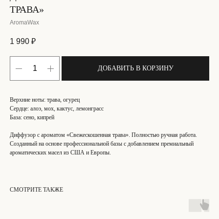
ТРАВА»
AromaWax
1 990
₽
ДОБАВИТЬ В КОРЗИНУ
Верхние ноты: трава, огурец
Сердце: алоэ, мох, кактус, лемонграсс
База: сено, кипрей
Диффузор с ароматом «Свежескошенная трава». Полностью ручная работа.
Созданный на основе профессиональной базы с добавлением премиальный
ароматических масел из США и Европы.
СМОТРИТЕ ТАКЖЕ