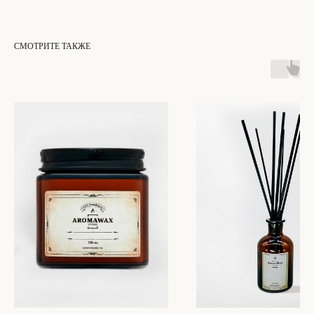
СМОТРИТЕ ТАКЖЕ
ОСТАЛИСЬ ВОПРОСЫ?
НЕ НАШЛИ НУЖНЫЙ ТОВАР?
Свяжитесь с нами, и мы ответим на ваш
вопрос в течение 20 минут
НАПИСАТЬ НАМ
[СВЯЗЬ С НАМИ]
+7 (901) 346-73-34
INFO@AROMAWAX.RU
WHATSAPP
TELEGRAM
INSTAGRAM*