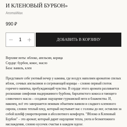
И КЛЕНОВЫЙ БУРБОН»
AromaWax
990
₽
ДОБАВИТЬ В КОРЗИНУ
Верхние ноты: яблоко, апельсин, корица
Сердце: бурбон, кокос, масло
База: ваниль, клен
Представьте себе уютный вечер у камина, где воздух наполнен ароматом спелых
яблок, сочных апельсинов и согревающей корицы – словно первый глоток
горячего напитка, пробуждающий чувства. В сердце этого аромата разливается
роскошная симфония выдержанного бурбона, бархатистого кокоса и тающего
сливочного масла – создавая ощущение гурманской неги и блаженства. И,
наконец, всё это завершается нежным объятием ванили и сладкого кленового
сиропа, словно теплый плед, который окутывает вас с головы до ног, оставляя за
собой шлейф умиротворения и абсолютного комфорта. “Яблоко и Кленовый
Бурбон” – это аромат, который дарит ощущение тепла, уюта и безмятежного
наслаждения, словно кусочек счастья в каждом вдохе.